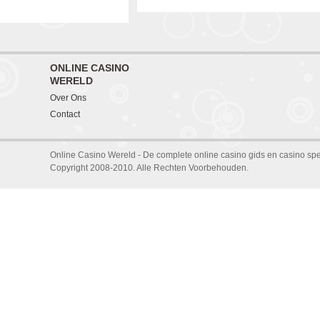
ONLINE CASINO
WERELD
Over Ons
Contact
Online Casino Wereld - De complete online casino gids en casino spe
Copyright 2008-2010. Alle Rechten Voorbehouden.