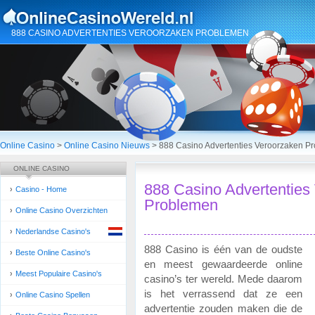
888 CASINO ADVERTENTIES VEROORZAKEN PROBLEMEN
Online Casino
>
Online Casino Nieuws
>
888 Casino Advertenties Veroorzaken P
ONLINE CASINO
888 Casino Advertenties
Casino - Home
Problemen
Online Casino Overzichten
Nederlandse Casino's
888 Casino is één van de oudste
Beste Online Casino's
en meest gewaardeerde online
Meest Populaire Casino's
casino’s ter wereld. Mede daarom
is het verrassend dat ze een
Online Casino Spellen
advertentie zouden maken die de