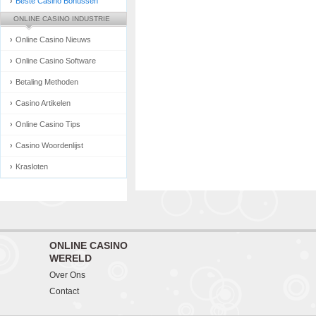
Beste Casino Bonussen
ONLINE CASINO INDUSTRIE
Online Casino Nieuws
Online Casino Software
Betaling Methoden
Casino Artikelen
Online Casino Tips
Casino Woordenlijst
Krasloten
ONLINE CASINO
WERELD
Over Ons
Contact