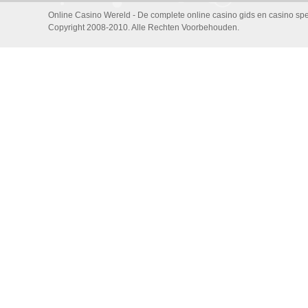
Online Casino Wereld - De complete online casino gids en casino spe
Copyright 2008-2010. Alle Rechten Voorbehouden.