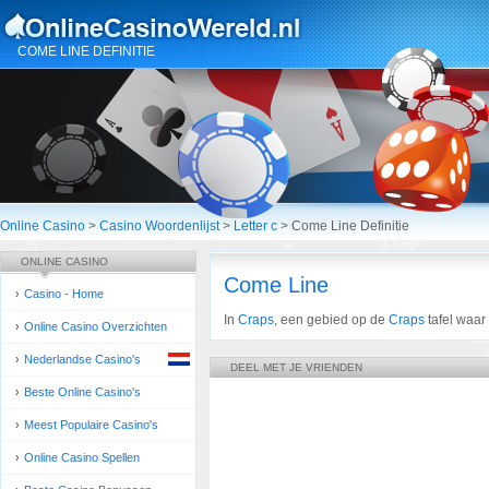
COME LINE DEFINITIE
Online Casino
>
Casino Woordenlijst
>
Letter c
>
Come Line Definitie
ONLINE CASINO
Come Line
Casino - Home
In
Craps
, een gebied op de
Craps
tafel waar
Online Casino Overzichten
Nederlandse Casino's
DEEL MET JE VRIENDEN
Beste Online Casino's
Meest Populaire Casino's
Online Casino Spellen