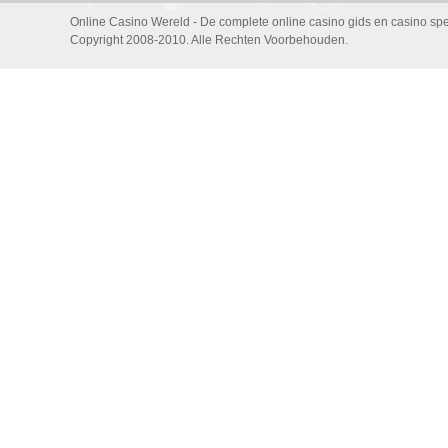
Online Casino Wereld - De complete online casino gids en casino spe
Copyright 2008-2010. Alle Rechten Voorbehouden.