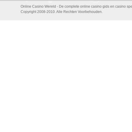
Online Casino Wereld - De complete online casino gids en casino spe
Copyright 2008-2010. Alle Rechten Voorbehouden.