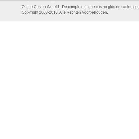
Online Casino Wereld - De complete online casino gids en casino spe
Copyright 2008-2010. Alle Rechten Voorbehouden.