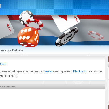
nsurance Definitie
nce
, een zijdelingse inzet tegen de
Dealer
waarbij je een
Blackjack
hebt als de
as laat zien.
JE VRIENDEN