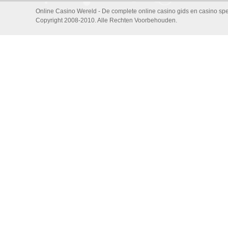
Online Casino Wereld - De complete online casino gids en casino spe
Copyright 2008-2010. Alle Rechten Voorbehouden.