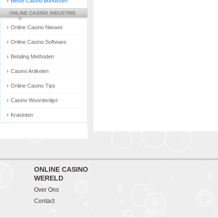
Beste Casino Bonussen
ONLINE CASINO INDUSTRIE
Online Casino Nieuws
Online Casino Software
Betaling Methoden
Casino Artikelen
Online Casino Tips
Casino Woordenlijst
Krasloten
ONLINE CASINO
WERELD
Over Ons
Contact