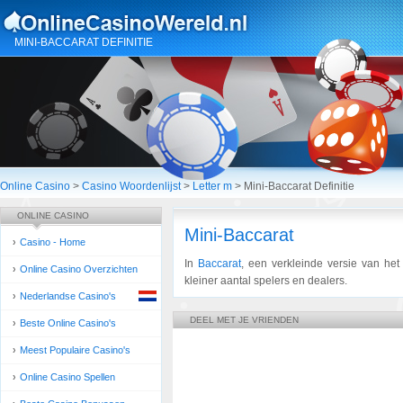
MINI-BACCARAT DEFINITIE
Online Casino
>
Casino Woordenlijst
>
Letter m
>
Mini-Baccarat Definitie
ONLINE CASINO
Mini-Baccarat
Casino - Home
In
Baccarat
, een verkleinde versie van he
Online Casino Overzichten
kleiner aantal spelers en dealers.
Nederlandse Casino's
DEEL MET JE VRIENDEN
Beste Online Casino's
Meest Populaire Casino's
Online Casino Spellen