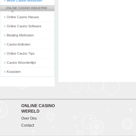
Beste Casino Bonussen
ONLINE CASINO INDUSTRIE
Online Casino Nieuws
Online Casino Software
Betaling Methoden
Casino Artikelen
Online Casino Tips
Casino Woordenlijst
Krasloten
ONLINE CASINO
WERELD
Over Ons
Contact