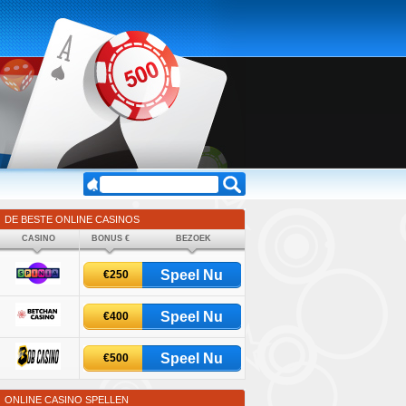
DE BESTE ONLINE CASINOS
CASINO
BONUS €
BEZOEK
Speel Nu
€250
Speel Nu
€400
Speel Nu
€500
ONLINE CASINO SPELLEN