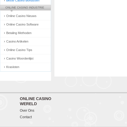
Beste Casino Bonussen
ONLINE CASINO INDUSTRIE
Online Casino Nieuws
Online Casino Software
Betaling Methoden
Casino Artikelen
Online Casino Tips
Casino Woordenlijst
Krasloten
ONLINE CASINO
WERELD
Over Ons
Contact