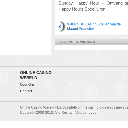
Sunday Happy Hour – Ontvang spe
Happy Hours Speel Uren.
William Hill Casino Spellen van de
Maand Promotie!
DEEL MET JE VRIENDEN
ONLINE CASINO
WERELD
Over Ons
Contact
Online Casino Wereld - De complete online casino gids en casino spe
Copyright 2008-2010. Alle Rechten Voorbehouden.