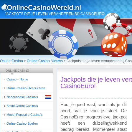
JACKPOTS DIE JE LEVEN VERANDEREN BIJ CASINOEURO!
Online Casino
>
Online Casino Nieuws
>
Jackpots die je leven veranderen bij Ca
ONLINE CASINO
Jackpots die je leven ver
Casino - Home
CasinoEuro!
Online Casino Overzichten
Nederlandse Casino's
Hou je goed vast, want als je dit
Beste Online Casino's
hoort, val je van je stoel. De
Meest Populaire Casino's
CasinoEuro progressieve jackpot
heeft een duizelingwekkend
Online Casino Spellen
bedrag bereikt. Momenteel staat