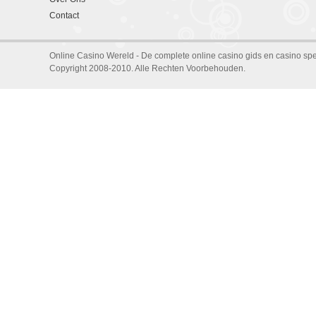
Contact
Online Casino Wereld - De complete online casino gids en casino spe
Copyright 2008-2010. Alle Rechten Voorbehouden.