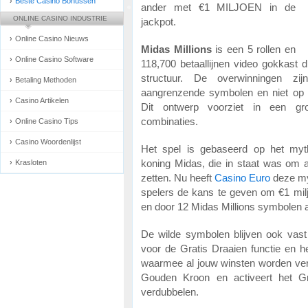
Beste Casino Bonussen
ander met €1 MILJOEN in de
ONLINE CASINO INDUSTRIE
jackpot.
Online Casino Nieuws
Midas Millions
is een 5 rollen en
Online Casino Software
118,700 betaallijnen video gokkast d
structuur. De overwinningen zi
Betaling Methoden
aangrenzende symbolen en niet op de
Casino Artikelen
Dit ontwerp voorziet in een gro
combinaties.
Online Casino Tips
Casino Woordenlijst
Het spel is gebaseerd op het myt
koning Midas, die in staat was om a
Krasloten
zetten. Nu heeft
Casino Euro
deze my
spelers de kans te geven om €1 milj
en door 12 Midas Millions symbolen 
De wilde symbolen blijven ook vast 
voor de Gratis Draaien functie en 
waarmee al jouw winsten worden ver
Gouden Kroon en activeert het Gr
verdubbelen.