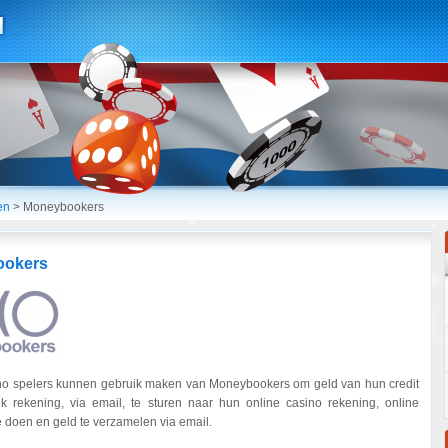
en
>
Moneybookers
ookers
no spelers kunnen gebruik maken van Moneybookers om geld van hun credit
k rekening, via email, te sturen naar hun online casino rekening, online
 doen en geld te verzamelen via email.