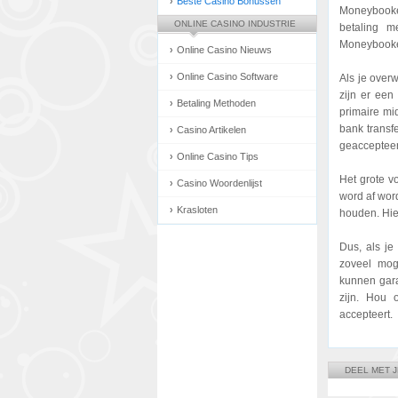
Beste Casino Bonussen
Moneybooker
ONLINE CASINO INDUSTRIE
betaling m
Moneybooker
Online Casino Nieuws
Online Casino Software
Als je over
zijn er een
Betaling Methoden
primaire mi
bank transf
Casino Artikelen
geaccepteer
Online Casino Tips
Het grote v
Casino Woordenlijst
word af word
Krasloten
houden. Hie
Dus, als je 
zoveel mog
kunnen gara
zijn. Hou 
accepteert.
DEEL MET 