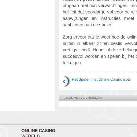
omgaan met hun verwachtingen. Ten e
het feit dat voordat je vol voor de win
aanwijzingen en instructies moet
aanbieden aan de speler.
Zorg ervoor dat je weet hoe de onlin
buiten in elkaar zit en beslis vervo
prettigst vindt. Houdt al deze belangr
succesvol worden en spelen bij het o
te krijgen.
Het Spelen met Online Casino Bots
DEEL MET JE VRIENDEN
ONLINE CASINO
WERELD