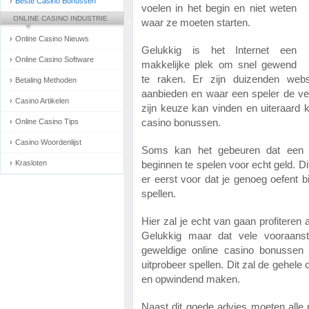
Beste Casino Bonussen
voelen in het begin en niet weten
ONLINE CASINO INDUSTRIE
waar ze moeten starten.
Online Casino Nieuws
Gelukkig is het Internet een
Online Casino Software
makkelijke plek om snel gewend
te raken. Er zijn duizenden webs
Betaling Methoden
aanbieden en waar een speler de ver
Casino Artikelen
zijn keuze kan vinden en uiteraard k
casino bonussen.
Online Casino Tips
Casino Woordenlijst
Soms kan het gebeuren dat een on
Krasloten
beginnen te spelen voor echt geld. Di
er eerst voor dat je genoeg oefent bij
spellen.
Hier zal je echt van gaan profiteren a
Gelukkig maar dat vele vooraanst
geweldige online casino bonussen a
uitprobeer spellen. Dit zal de gehele 
en opwindend maken.
Naast dit goede advies moeten alle p