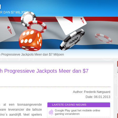
R DAN $7 MILJOEN
h Progressieve Jackpots Meer dan $7 Miljoen
ch Progressieve Jackpots Meer dan $7
Author: Frederik Nørgaard
Date: 06.01.2013
 al een toonaangevende
LAATSTE CASINO NIEUWS
ware leverancier die talloze
Google Play gaat het mobiele online
gaming veranderen
ino´s aandrijft. Veel spelers