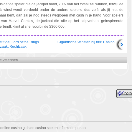
 is dat de speler die de jackpot raakt, 70% van het totaal zal winnen, terwijl de
 winst wordt verdeeld onder de andere spelers, dus zelfs als jij niet de
naar bent, dan zal je nog steeds weglopen met cash in je hand. Voor spelers
van Marvel Comics, de jackpot die alle op het stripverhaal geinspireerde
rbindt, klimt al snel voorbij de $360.000.
t Spel Lord of the Rings
Gigantische Winsten bij 888 Casino
zaakt Rechtzaak
JE VRIENDEN
nline casino gids en casino spelen informatie portaal