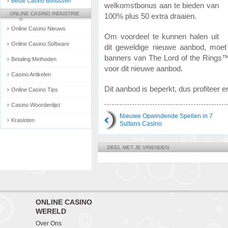
Beste Casino Bonussen
welkomstbonus aan te bieden van
ONLINE CASINO INDUSTRIE
100% plus 50 extra draaien.
Online Casino Nieuws
Om voordeel te kunnen halen uit
Online Casino Software
dit geweldige nieuwe aanbod, moet
banners van The Lord of the Rings™ e
Betaling Methoden
voor dit nieuwe aanbod.
Casino Artikelen
Dit aanbod is beperkt, dus profiteer e
Online Casino Tips
Casino Woordenlijst
Nieuwe Opwindende Spellen in 7
Krasloten
Sultans Casino
DEEL MET JE VRIENDEN
ONLINE CASINO
WERELD
Over Ons