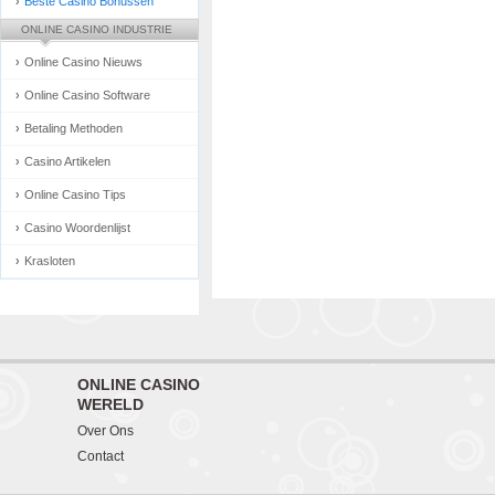
Beste Casino Bonussen
ONLINE CASINO INDUSTRIE
Online Casino Nieuws
Online Casino Software
Betaling Methoden
Casino Artikelen
Online Casino Tips
Casino Woordenlijst
Krasloten
ONLINE CASINO
WERELD
Over Ons
Contact