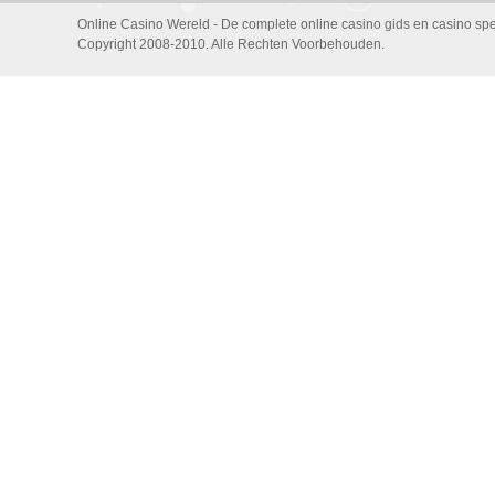
Online Casino Wereld - De complete online casino gids en casino spe
Copyright 2008-2010. Alle Rechten Voorbehouden.