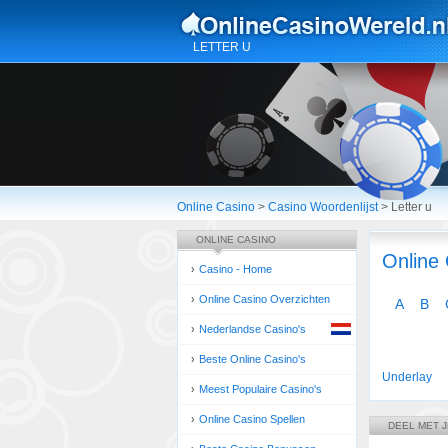
LETTER U
Online Casino
>
Casino Woordenlijst
>
Letter u
ONLINE CASINO
Online 
Casino - Home
Online Casino Overzichten
A
B
Nederlandse Casino's
Beste Online Casino's
Underlay
Meest Populaire Casino's
Online Casino Spellen
DEEL MET 