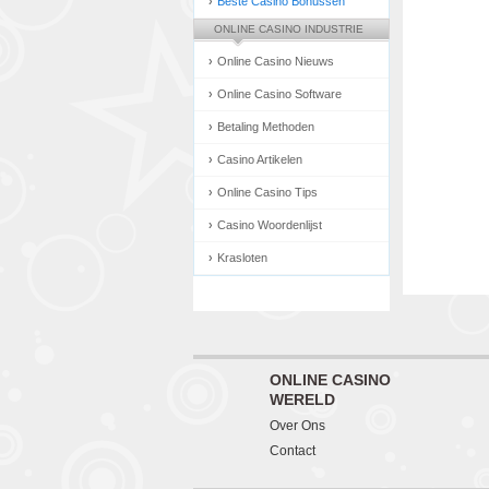
Beste Casino Bonussen
ONLINE CASINO INDUSTRIE
Online Casino Nieuws
Online Casino Software
Betaling Methoden
Casino Artikelen
Online Casino Tips
Casino Woordenlijst
Krasloten
ONLINE CASINO
WERELD
Over Ons
Contact