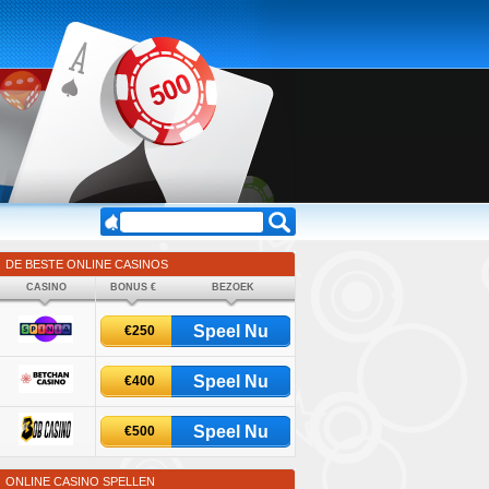
DE BESTE ONLINE CASINOS
CASINO
BONUS €
BEZOEK
Speel Nu
€250
Speel Nu
€400
Speel Nu
€500
ONLINE CASINO SPELLEN