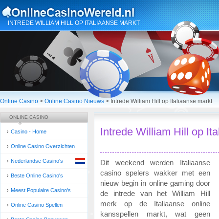
INTREDE WILLIAM HILL OP ITALIAANSE MARKT
Online Casino
>
Online Casino Nieuws
>
Intrede William Hill op Italiaanse markt
ONLINE CASINO
Intrede William Hill op It
Casino - Home
Online Casino Overzichten
Nederlandse Casino's
Dit weekend werden Italiaanse
casino spelers wakker met een
Beste Online Casino's
nieuw begin in online gaming door
Meest Populaire Casino's
de intrede van het William Hill
merk op de Italiaanse online
Online Casino Spellen
kansspellen markt, wat geen