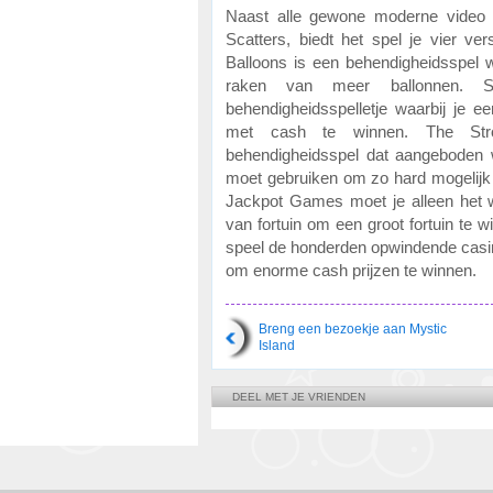
Naast alle gewone moderne video 
Scatters, biedt het spel je vier ve
Balloons is een behendigheidsspel wa
raken van meer ballonnen. 
behendigheidsspelletje waarbij je 
met cash te winnen. The St
behendigheidsspel dat aangeboden w
moet gebruiken om zo hard mogelijk t
Jackpot Games moet je alleen het 
van fortuin om een groot fortuin te 
speel de honderden opwindende casin
om enorme cash prijzen te winnen.
Breng een bezoekje aan Mystic
Island
DEEL MET JE VRIENDEN