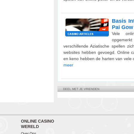
Basis In
Pai Gow
Vele onl
opgemerkt
verschillende Aziatische spellen zic
websites hebben gevoegd. Online c
en keno hebben de harten van vele o
meer
DEEL MET JE VRIENDEN
ONLINE CASINO
WERELD
Over Ons