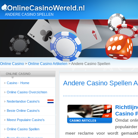
ANDERE CASINO SPELLEN
Online Casino
>
Online Casino Artikelen
>
Andere Casino Spellen
ONLINE CASINO
Andere Casino Spellen Ar
Casino - Home
Online Casino Overzichten
Nederlandse Casino's
Richtl
Beste Online Casino's
Casino 
Omdat onli
Meest Populaire Casino's
populairde
Online Casino Spellen
meer reclame voor wordt gemaakt