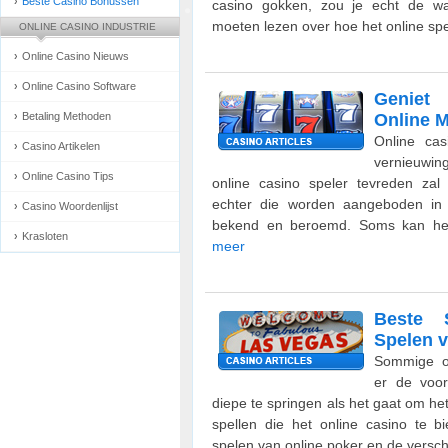
Beste Casino Bonussen
casino gokken, zou je echt de wa
moeten lezen over hoe het online spe
ONLINE CASINO INDUSTRIE
Online Casino Nieuws
Online Casino Software
Geniet
Betaling Methoden
Online 
Online cas
Casino Artikelen
vernieuwi
Online Casino Tips
online casino speler tevreden zal
echter die worden aangeboden in d
Casino Woordenlijst
bekend en beroemd. Soms kan het 
Krasloten
meer
Beste 
Spelen 
Sommige on
er de voor
diepe te springen als het gaat om he
spellen die het online casino te bi
spelen van online poker en de verschi