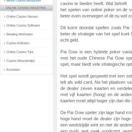
Beste Casino Bonussen
casino te bieden heeft. Wat betreft
ONLINE CASINO INDUSTRIE
het spelen van online poker en de ve
beter even overwegen of dit nu wel zo
Online Casino Nieuws
Online Casino Software
Dit komt doordat spellen zoals Pai
beter de strategie van het spel kunt 
Betaling Methoden
echt geld.
Casino Artikelen
Pai Gow is een hybride poker varia
Online Casino Tips
met het oude Chinese Pai Gow spel
Casino Woordenlijst
spel, maar biedt vele strategische opt
Krasloten
Het spel wordt gespeeld met een set v
telt als wild card. Na het plaatsen v
de dealer zeven kaarten en verdel
met vijf kaarten (hoog) en de ander
kaarten moet altijd hoger zijn dan die
De Pai Gow speler zijn lage hand mo
hoge hand moet de dealer zijn hoge 
een wedstrijdje wint en niet de ander
een push, wat vaak voorkomt, wordt