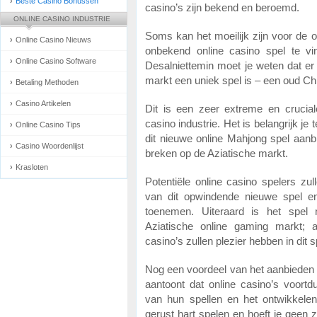
Beste Casino Bonussen
casino’s zijn bekend en beroemd.
ONLINE CASINO INDUSTRIE
Soms kan het moeilijk zijn voor de 
Online Casino Nieuws
onbekend online casino spel te vi
Online Casino Software
Desalniettemin moet je weten dat er
markt een uniek spel is – een oud C
Betaling Methoden
Casino Artikelen
Dit is een zeer extreme en crucial
casino industrie. Het is belangrijk je 
Online Casino Tips
dit nieuwe online Mahjong spel aan
Casino Woordenlijst
breken op de Aziatische markt.
Krasloten
Potentiële online casino spelers zul
van dit opwindende nieuwe spel en 
toenemen. Uiteraard is het spel n
Aziatische online gaming markt; a
casino’s zullen plezier hebben in dit s
Nog een voordeel van het aanbieden van
aantoont dat online casino’s voortd
van hun spellen en het ontwikkele
gerust hart spelen en hoeft je geen 