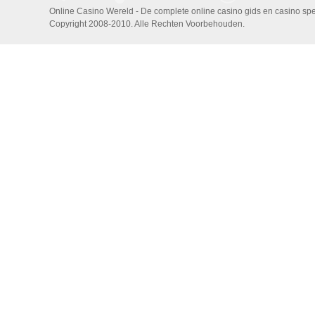
Online Casino Wereld - De complete online casino gids en casino spe
Copyright 2008-2010. Alle Rechten Voorbehouden.