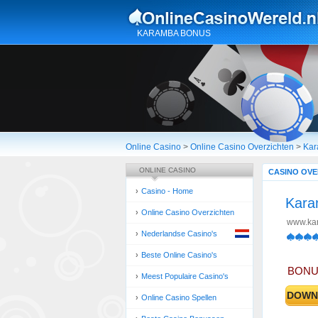
KARAMBA BONUS
Online Casino
>
Online Casino Overzichten
>
Kar
ONLINE CASINO
CASINO OVE
Casino - Home
Kara
Online Casino Overzichten
www.ka
Nederlandse Casino's
Beste Online Casino's
BONUS
Meest Populaire Casino's
DOWN
Online Casino Spellen