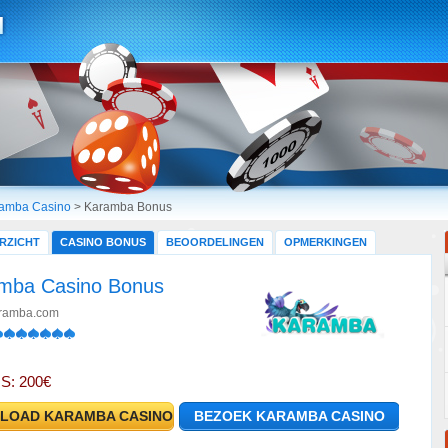
amba Casino
>
Karamba Bonus
RZICHT
CASINO BONUS
BEOORDELINGEN
OPMERKINGEN
mba Casino Bonus
ramba.com
: 200€
LOAD KARAMBA CASINO
BEZOEK KARAMBA CASINO