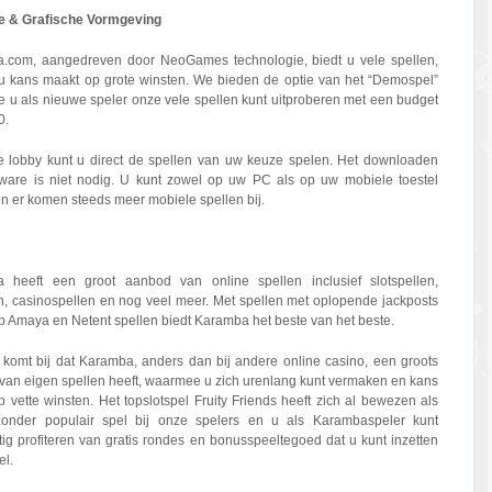
e & Grafische Vormgeving
.com, aangedreven door NeoGames technologie, biedt u vele spellen,
 u kans maakt op grote winsten. We bieden de optie van het “Demospel”
 u als nieuwe speler onze vele spellen kunt uitproberen met een budget
0.
e lobby kunt u direct de spellen van uw keuze spelen. Het downloaden
tware is niet nodig. U kunt zowel op uw PC als op uw mobiele toestel
n er komen steeds meer mobiele spellen bij.
 heeft een groot aanbod van online spellen inclusief slotspellen,
n, casinospellen en nog veel meer. Met spellen met oplopende jackposts
p Amaya en Netent spellen biedt Karamba het beste van het beste.
 komt bij dat Karamba, anders dan bij andere online casino, een groots
van eigen spellen heeft, waarmee u zich urenlang kunt vermaken en kans
 vette winsten. Het topslotspel Fruity Friends heeft zich al bewezen als
zonder populair spel bij onze spelers en u als Karambaspeler kunt
ig profiteren van gratis rondes en bonusspeeltegoed dat u kunt inzetten
el.