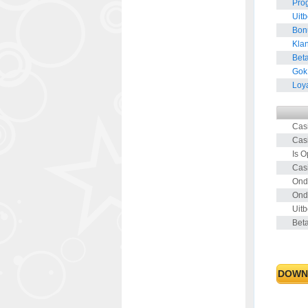
Pro
Uitb
Bon
Klan
Bet
Gok
Loy
Cas
Cas
Is O
Cas
Ond
Ond
Uitb
Bet
DOWN