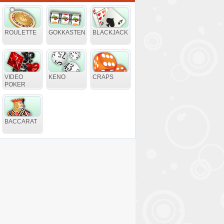
ROULETTE
GOKKASTEN
BLACKJACK
VIDEO
KENO
CRAPS
POKER
BACCARAT