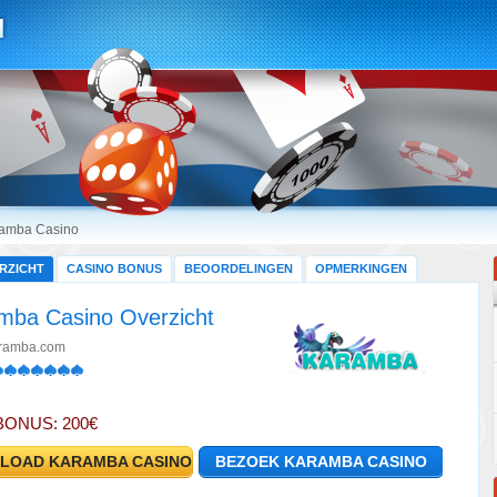
amba Casino
RZICHT
CASINO BONUS
BEOORDELINGEN
OPMERKINGEN
mba Casino Overzicht
ramba.com
BONUS: 200€
LOAD KARAMBA CASINO
BEZOEK KARAMBA CASINO