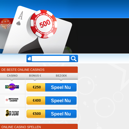
DE BESTE ONLINE CASINOS
CASINO
BONUS €
BEZOEK
Speel Nu
€250
Speel Nu
€400
Speel Nu
€500
ONLINE CASINO SPELLEN