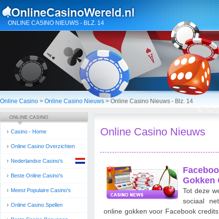
ONLINE CASINO NIEUWS - BLZ. 14
Online Casino
>
Online Casino Nieuws
>
Online Casino Nieuws - Blz. 14
ONLINE CASINO
Online Casino Nieuws
Casino - Home
Online Casino Overzichten
Nederlandse Casino's
Facebook
Beste Online Casino's
Gokken 
Tot deze w
Meest Populaire Casino's
sociaal ne
Online Casino Spellen
online gokken voor Facebook credit