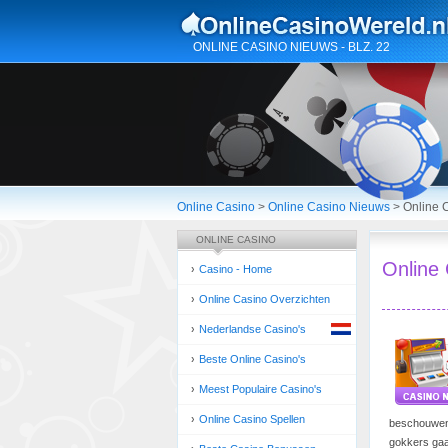
ONLINE CASINO NIEUWS - BLZ. 22
Online Casino
>
Online Casino Nieuws
>
Online 
ONLINE CASINO
Online
Casino - Home
Online Casino Overzichten
Nederlandse Casino's
Beste Online Casino's
Meest Populaire Casino's
Online Casino Spellen
beschouwen
gokkers gaa