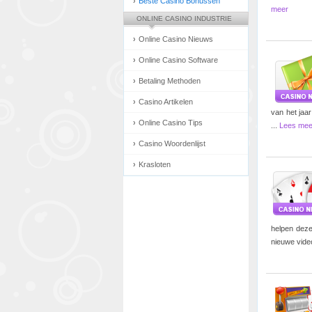
Beste Casino Bonussen
meer
ONLINE CASINO INDUSTRIE
Online Casino Nieuws
Online Casino Software
Betaling Methoden
Casino Artikelen
van het jaar
Online Casino Tips
...
Lees mee
Casino Woordenlijst
Krasloten
helpen deze
nieuwe video