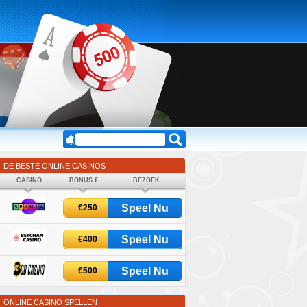
DE BESTE ONLINE CASINOS
CASINO
BONUS €
BEZOEK
Speel Nu
€250
Speel Nu
€400
Speel Nu
€500
ONLINE CASINO SPELLEN