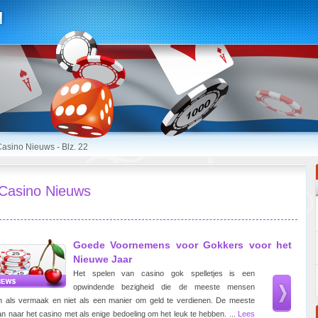
Casino Nieuws - Blz. 22
 Casino Nieuws
Goede Voornemens voor Gokkers voor het
Nieuwe Jaar
Het spelen van casino gok spelletjes is een
opwindende bezigheid die de meeste mensen
 als vermaak en niet als een manier om geld te verdienen. De meeste
n naar het casino met als enige bedoeling om het leuk te hebben. ...
Lees