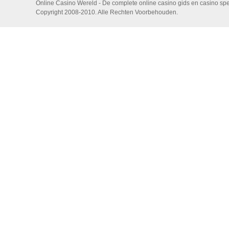
Online Casino Wereld - De complete online casino gids en casino spe
Copyright 2008-2010. Alle Rechten Voorbehouden.