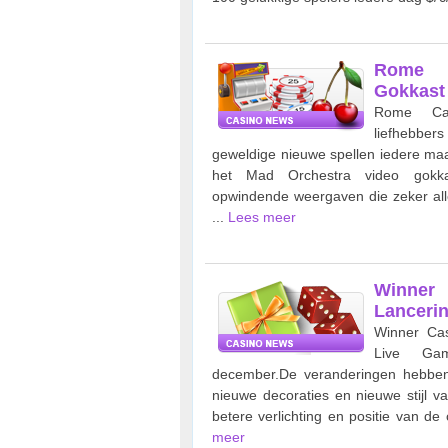
Rome C
Gokkast
Rome Cas
liefhebbe
geweldige nieuwe spellen iedere m
het Mad Orchestra video gokk
opwindende weergaven die zeker alle
...
Lees meer
Winner 
Lanceri
Winner Cas
Live Ga
december.De veranderingen hebben
nieuwe decoraties en nieuwe stijl va
betere verlichting en positie van d
meer