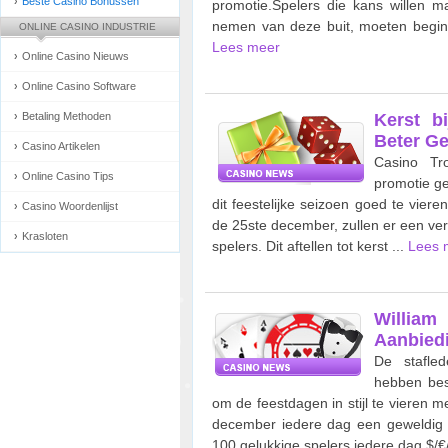
Beste Casino Bonussen
promotie.Spelers die kans willen 
nemen van deze buit, moeten begin
ONLINE CASINO INDUSTRIE
Lees meer
Online Casino Nieuws
Online Casino Software
Betaling Methoden
Kerst b
Beter Ge
Casino Artikelen
Casino Tr
Online Casino Tips
promotie g
dit feestelijke seizoen goed te viere
Casino Woordenlijst
de 25ste december, zullen er een vers
Krasloten
spelers. Dit aftellen tot kerst ...
Lees 
Willia
Aanbied
De stafled
hebben bes
om de feestdagen in stijl te vieren
december iedere dag een geweldig
100 gelukkige spelers iedere dag $/€/